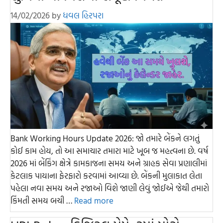
14/02/2026
by
ધવલ હિરપરા
Bank Working Hours Update 2026: જો તમારે બેંકને લગતું
કોઈ કામ હોય, તો આ સમાચાર તમારા માટે ખૂબ જ મહત્વના છે. વર્ષ
2026 માં બેંકિંગ ક્ષેત્રે કામકાજના સમય અને ગ્રાહક સેવા પ્રણાલીમાં
કેટલાક પાયાના ફેરફારો કરવામાં આવ્યા છે. બેંકની મુલાકાત લેતા
પહેલા નવા સમય અને રજાઓ વિશે જાણી લેવું જોઈએ જેથી તમારો
કિંમતી સમય બચી …
Read more