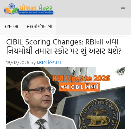
Skip
Me
to
content
ફાયનાન્સ
સરકારી યોજનાઓ
CIBIL Scoring Changes: RBIના નવા
નિયમોથી તમારા સ્કોર પર શું અસર થશે?
18/02/2026
by
ધવલ હિરપરા