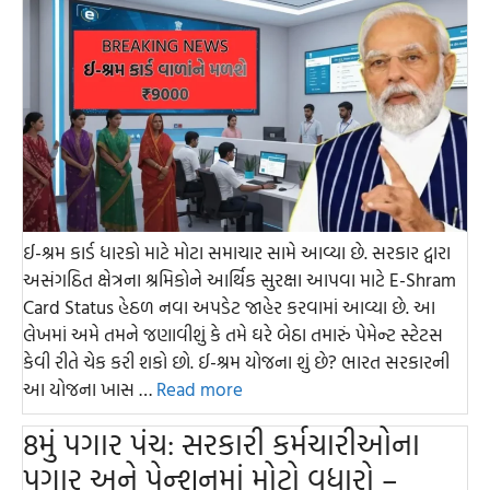
ઈ-શ્રમ કાર્ડ ધારકો માટે મોટા સમાચાર સામે આવ્યા છે. સરકાર દ્વારા
અસંગઠિત ક્ષેત્રના શ્રમિકોને આર્થિક સુરક્ષા આપવા માટે E-Shram
Card Status હેઠળ નવા અપડેટ જાહેર કરવામાં આવ્યા છે. આ
લેખમાં અમે તમને જણાવીશું કે તમે ઘરે બેઠા તમારું પેમેન્ટ સ્ટેટસ
કેવી રીતે ચેક કરી શકો છો. ઈ-શ્રમ યોજના શું છે? ભારત સરકારની
આ યોજના ખાસ …
Read more
8મું પગાર પંચ: સરકારી કર્મચારીઓના
પગાર અને પેન્શનમાં મોટો વધારો –