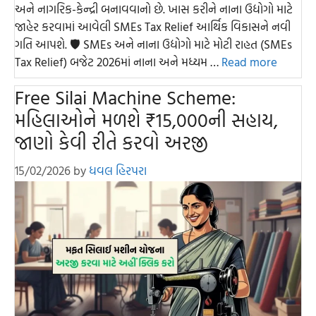
અને નાગરિક-કેન્દ્રી બનાવવાનો છે. ખાસ કરીને નાના ઉદ્યોગો માટે
જાહેર કરવામાં આવેલી SMEs Tax Relief આર્થિક વિકાસને નવી
ગતિ આપશે. 🛡️ SMEs અને નાના ઉદ્યોગો માટે મોટી રાહત (SMEs
Tax Relief) બજેટ 2026માં નાના અને મધ્યમ …
Read more
Free Silai Machine Scheme:
મહિલાઓને મળશે ₹15,000ની સહાય,
જાણો કેવી રીતે કરવો અરજી
15/02/2026
by
ધવલ હિરપરા