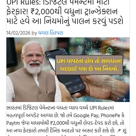
UPI Rules: ડિજિટલ પેમેન્ટમાં મોટો
ફેરફાર! ₹2,000થી વધુના ટ્રાન્ઝેક્શન
માટે હવે આ નિયમોનું પાલન કરવું પડશે
14/02/2026
by
ધવલ હિરપરા
ભારતમાં ડિજિટલ પેમેન્ટના વધતા વ્યાપ વચ્ચે UPI Rulesમાં
મહત્વપૂર્ણ અપડેટ આવ્યા છે. જો તમે Google Pay, PhonePe કે
Paytm જેવા માધ્યમોથી ₹2,000થી વધુની લેવડ-દેવડ કરો છો, તો
આ નવા ફેરફારો તમારી દૈનિક આદતો પર અસર કરી શકે છે. 📌 શું