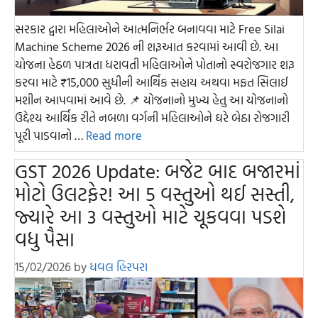
સરકાર દ્વારા મહિલાઓને આત્મનિર્ભર બનાવવા માટે Free Silai
Machine Scheme 2026 ની શરૂઆત કરવામાં આવી છે. આ
યોજના હેઠળ પાત્રતા ધરાવતી મહિલાઓને પોતાનો સ્વરોજગાર શરૂ
કરવા માટે ₹15,000 સુધીની આર્થિક સહાય અથવા મફત સિલાઈ
મશીન આપવામાં આવે છે. 📌 યોજનાનો મુખ્ય હેતુ આ યોજનાનો
ઉદ્દેશ્ય આર્થિક રીતે નબળા વર્ગની મહિલાઓને ઘરે બેઠા રોજગારી
પૂરી પાડવાનો …
Read more
GST 2026 Update: બજેટ બાદ બજારમાં
મોટો ઉલટફેર! આ 5 વસ્તુઓ થઈ સસ્તી,
જ્યારે આ 3 વસ્તુઓ માટે ચૂકવવા પડશે
વધુ પૈસા
15/02/2026
by
ધવલ હિરપરા