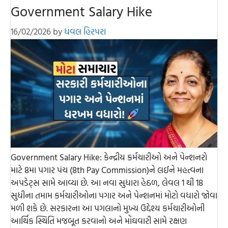
Government Salary Hike
16/02/2026
by
ધવલ હિરપરા
Government Salary Hike: કેન્દ્રીય કર્મચારીઓ અને પેન્શનરો
માટે 8મા પગાર પંચ (8th Pay Commission)ને લઈને મહત્વના
અપડેટ્સ સામે આવ્યા છે. આ નવા સુધારા હેઠળ, લેવલ 1 થી 18
સુધીના તમામ કર્મચારીઓના પગાર અને પેન્શનમાં મોટો વધારો જોવા
મળી શકે છે. સરકારના આ પગલાનો મુખ્ય ઉદ્દેશ્ય કર્મચારીઓની
આર્થિક સ્થિતિ મજબૂત કરવાનો અને મોંઘવારી સામે રક્ષણ