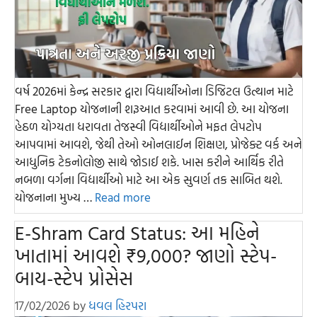
વર્ષ 2026માં કેન્દ્ર સરકાર દ્વારા વિદ્યાર્થીઓના ડિજિટલ ઉત્થાન માટે
Free Laptop યોજનાની શરૂઆત કરવામાં આવી છે. આ યોજના
હેઠળ યોગ્યતા ધરાવતા તેજસ્વી વિદ્યાર્થીઓને મફત લેપટોપ
આપવામાં આવશે, જેથી તેઓ ઓનલાઈન શિક્ષણ, પ્રોજેક્ટ વર્ક અને
આધુનિક ટેકનોલોજી સાથે જોડાઈ શકે. ખાસ કરીને આર્થિક રીતે
નબળા વર્ગના વિદ્યાર્થીઓ માટે આ એક સુવર્ણ તક સાબિત થશે.
યોજનાના મુખ્ય …
Read more
E-Shram Card Status: આ મહિને
ખાતામાં આવશે ₹9,000? જાણો સ્ટેપ-
બાય-સ્ટેપ પ્રોસેસ
17/02/2026
by
ધવલ હિરપરા