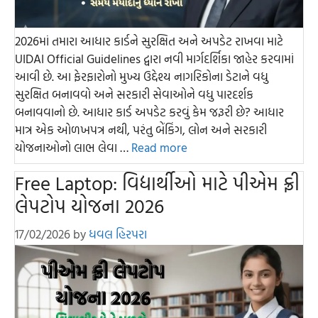
2026માં તમારા આધાર કાર્ડને સુરક્ષિત અને અપડેટ રાખવા માટે
UIDAI Official Guidelines દ્વારા નવી માર્ગદર્શિકા જાહેર કરવામાં
આવી છે. આ ફેરફારોનો મુખ્ય ઉદ્દેશ્ય નાગરિકોના ડેટાને વધુ
સુરક્ષિત બનાવવો અને સરકારી સેવાઓને વધુ પારદર્શક
બનાવવાનો છે. આધાર કાર્ડ અપડેટ કરવું કેમ જરૂરી છે? આધાર
માત્ર એક ઓળખપત્ર નથી, પરંતુ બેંકિંગ, લોન અને સરકારી
યોજનાઓનો લાભ લેવા …
Read more
Free Laptop: વિદ્યાર્થીઓ માટે પીએમ ફ્રી
લેપટોપ યોજના 2026
17/02/2026
by
ધવલ હિરપરા