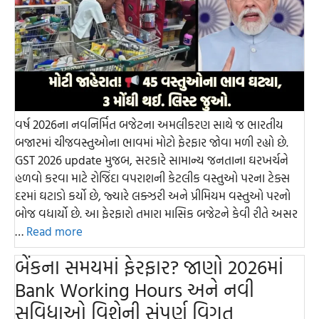
વર્ષ 2026ના નવનિર્મિત બજેટના અમલીકરણ સાથે જ ભારતીય
બજારમાં ચીજવસ્તુઓના ભાવમાં મોટો ફેરફાર જોવા મળી રહ્યો છે.
GST 2026 update મુજબ, સરકારે સામાન્ય જનતાના ઘરખર્ચને
હળવો કરવા માટે રોજિંદા વપરાશની કેટલીક વસ્તુઓ પરના ટેક્સ
દરમાં ઘટાડો કર્યો છે, જ્યારે લક્ઝરી અને પ્રીમિયમ વસ્તુઓ પરનો
બોજ વધાર્યો છે. આ ફેરફારો તમારા માસિક બજેટને કેવી રીતે અસર
…
Read more
બેંકના સમયમાં ફેરફાર? જાણો 2026માં
Bank Working Hours અને નવી
સુવિધાઓ વિશેની સંપૂર્ણ વિગત