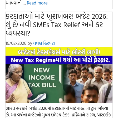
આપવાનો …
Read more
કરદાતાઓ માટે ખુશખબર! બજેટ 2026:
શું છે નવી SMEs Tax Relief અને કર
વ્યવસ્થા?
16/02/2026
by
ધવલ હિરપરા
ભારત સરકારે બજેટ 2026માં કરદાતાઓ માટે રાહતના દ્વાર ખોલ્યા
છે. આ વર્ષના બજેટનો મુખ્ય ઉદ્દેશ્ય ટેક્સ પ્રક્રિયાને સરળ, પારદર્શક