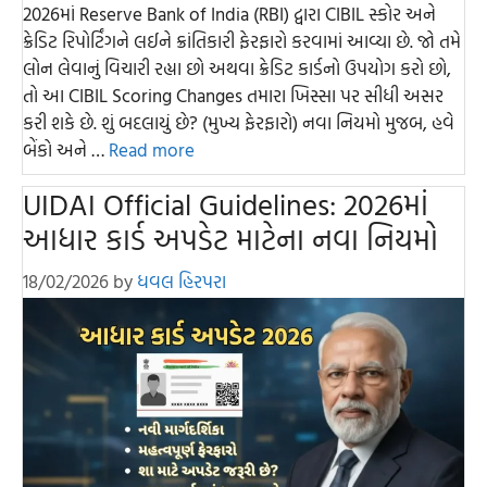
2026માં Reserve Bank of India (RBI) દ્વારા CIBIL સ્કોર અને
ક્રેડિટ રિપોર્ટિંગને લઈને ક્રાંતિકારી ફેરફારો કરવામાં આવ્યા છે. જો તમે
લોન લેવાનું વિચારી રહ્યા છો અથવા ક્રેડિટ કાર્ડનો ઉપયોગ કરો છો,
તો આ CIBIL Scoring Changes તમારા ખિસ્સા પર સીધી અસર
કરી શકે છે. શું બદલાયું છે? (મુખ્ય ફેરફારો) નવા નિયમો મુજબ, હવે
બેંકો અને …
Read more
UIDAI Official Guidelines: 2026માં
આધાર કાર્ડ અપડેટ માટેના નવા નિયમો
18/02/2026
by
ધવલ હિરપરા