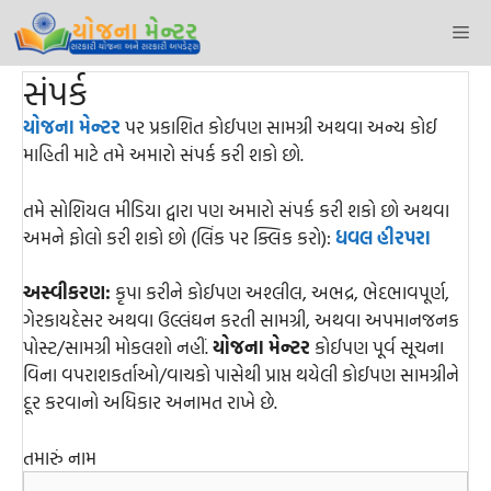
Skip
Me
to
content
સંપર્ક
યોજના મેન્ટર
પર પ્રકાશિત કોઈપણ સામગ્રી અથવા અન્ય કોઈ
માહિતી માટે તમે અમારો સંપર્ક કરી શકો છો.
તમે સોશિયલ મીડિયા દ્વારા પણ અમારો સંપર્ક કરી શકો છો અથવા
અમને ફોલો કરી શકો છો (લિંક પર ક્લિક કરો):
ધવલ હીરપરા
અસ્વીકરણ:
કૃપા કરીને કોઈપણ અશ્લીલ, અભદ્ર, ભેદભાવપૂર્ણ,
ગેરકાયદેસર અથવા ઉલ્લંઘન કરતી સામગ્રી, અથવા અપમાનજનક
પોસ્ટ/સામગ્રી મોકલશો નહીં.
યોજના મેન્ટર
કોઈપણ પૂર્વ સૂચના
વિના વપરાશકર્તાઓ/વાચકો પાસેથી પ્રાપ્ત થયેલી કોઈપણ સામગ્રીને
દૂર કરવાનો અધિકાર અનામત રાખે છે.
તમારું નામ