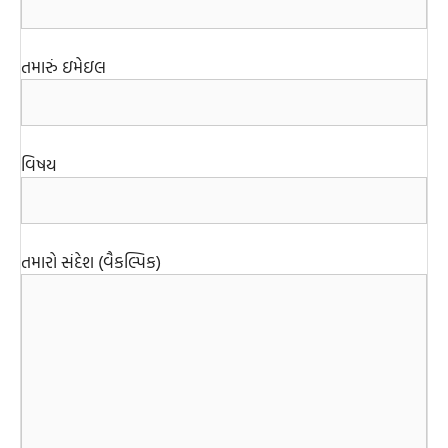
તમારું ઇમેઇલ
વિષય
તમારો સંદેશ (વૈકલ્પિક)