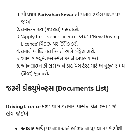
સૌ પ્રથમ
Parivahan Sewa
ની સત્તાવાર વેબસાઇટ પર
જાઓ.
તમારું રાજ્ય (ગુજરાત) પસંદ કરો.
‘Apply for Learner Licence’ અથવા ‘New Driving
Licence’ વિકલ્પ પર ક્લિક કરો.
તમારી વ્યક્તિગત વિગતો અને એડ્રેસ ભરો.
જરૂરી ડોક્યુમેન્ટ્સ સ્કેન કરીને અપલોડ કરો.
ઓનલાઇન ફી ભરો અને ડ્રાઇવિંગ ટેસ્ટ માટે અનુકૂળ સમય
(Slot) બુક કરો.
જરૂરી ડોક્યુમેન્ટ્સ (Documents List)
Driving Licence
મેળવવા માટે તમારી પાસે નીચેના દસ્તાવેજો
હોવા જોઈએ:
આધાર કાર્ડ
(સરનામા અને ઓળખના પુરાવા તરીકે સૌથી