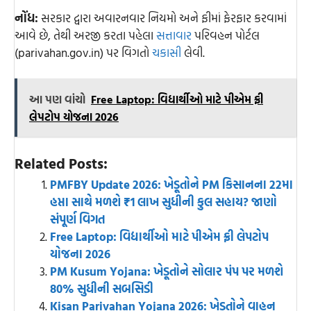
નોંધ:
સરકાર દ્વારા અવારનવાર નિયમો અને ફીમાં ફેરફાર કરવામાં
આવે છે, તેથી અરજી કરતા પહેલા
સત્તાવાર
પરિવહન પોર્ટલ
(parivahan.gov.in) પર વિગતો
ચકાસી
લેવી.
આ પણ વાંચો
Free Laptop: વિદ્યાર્થીઓ માટે પીએમ ફ્રી
લેપટોપ યોજના 2026
Related Posts:
PMFBY Update 2026: ખેડૂતોને PM કિસાનના 22મા
હપ્તા સાથે મળશે ₹1 લાખ સુધીની કુલ સહાય? જાણો
સંપૂર્ણ વિગત
Free Laptop: વિદ્યાર્થીઓ માટે પીએમ ફ્રી લેપટોપ
યોજના 2026
PM Kusum Yojana: ખેડૂતોને સોલાર પંપ પર મળશે
80% સુધીની સબસિડી
Kisan Parivahan Yojana 2026: ખેડૂતોને વાહન