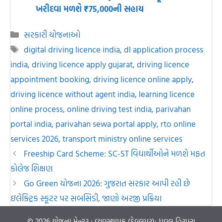
ખરીદવા મળશે ₹75,000ની સહાય
Categories
સરકારી યોજનાઓ
Tags
digital driving licence india
,
dl application process
india
,
driving licence apply gujarat
,
driving licence
appointment booking
,
driving licence online apply
,
driving licence without agent india
,
learning licence
online process
,
online driving test india
,
parivahan
portal india
,
parivahan sewa portal apply
,
rto online
services 2026
,
transport ministry online services
Post
Freeship Card Scheme: SC-ST વિદ્યાર્થીઓને મળશે મફત
navigation
કોલેજ શિક્ષણ
Go Green યોજના 2026: ગુજરાત સરકાર આપી રહી છે
ઇલેક્ટ્રિક સ્કૂટર પર સબસિડી, જાણો અરજી પ્રક્રિયા
© 2026
યોજના મેન્ટર
: વ્યવસ્થાપક (ડેવલપર):
ધવલ હિરપરા