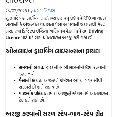
25/02/2026
by
ધવલ હિરપરા
શું તમારે પણ ડ્રાઇવિંગ લાઇસન્સ કઢાવવું છે? હવે RTO ના ધક્કા
ખાવાની કે એજન્ટોને વધારાના પૈસા આપવાની જરૂર નથી. કેન્દ્ર
સરકારના ડિજિટલ ઇન્ડિયા અભિયાન હેઠળ હવે તમે
Driving
Licence
માટે ઘરે બેઠા ઓનલાઇન અરજી કરી શકો છો.
ઓનલાઇન ડ્રાઇવિંગ લાઇસન્સના ફાયદા
સમયની બચત:
RTO ની લાંબી લાઇનોમાં ઉભા રહેવાની
જરૂર નથી.
પૈસાની બચત:
એજન્ટને કમિશન આપ્યા વગર સીધી
સરકારી ફી ભરી શકાય છે.
પારદર્શક પ્રક્રિયા:
તમારી અરજીનું સ્ટેટસ તમે ઓનલાઇન
ટ્રેક કરી શકો છો.
અરજી કરવાની સરળ સ્ટેપ-બાય-સ્ટેપ રીત