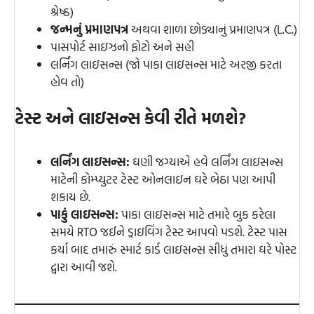
શ્રેષ્ઠ)
જન્મનું પ્રમાણપત્ર
અથવા શાળા છોડ્યાનું પ્રમાણપત્ર (L.C.)
પાસપોર્ટ સાઇઝનો ફોટો અને સહી
લર્નિંગ લાઇસન્સ (જો પાકા લાઇસન્સ માટે અરજી કરતા
હોવ તો)
ટેસ્ટ અને લાઇસન્સ કેવી રીતે મળશે?
લર્નિંગ લાઇસન્સ:
ઘણી જગ્યાએ હવે લર્નિંગ લાઇસન્સ
માટેની કોમ્પ્યુટર ટેસ્ટ ઓનલાઇન ઘરે બેઠા પણ આપી
શકાય છે.
પાકું લાઇસન્સ:
પાકા લાઇસન્સ માટે તમારે બુક કરેલા
સમયે RTO જઈને ડ્રાઇવિંગ ટેસ્ટ આપવો પડશે. ટેસ્ટ પાસ
કર્યા બાદ તમારું સ્માર્ટ કાર્ડ લાઇસન્સ સીધું તમારા ઘરે પોસ્ટ
દ્વારા આવી જશે.